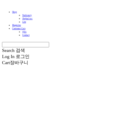
Shop
Stationery
Digital Acc
Life
Magazine
Customer Care
Q&A
Contact
Search
검색
Log In
로그인
Cart
장바구니