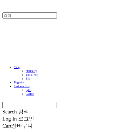
Shop
Stationery
Digital Acc
Life
Magazine
Customer Care
Q&A
Contact
Search
검색
Log In
로그인
Cart
장바구니