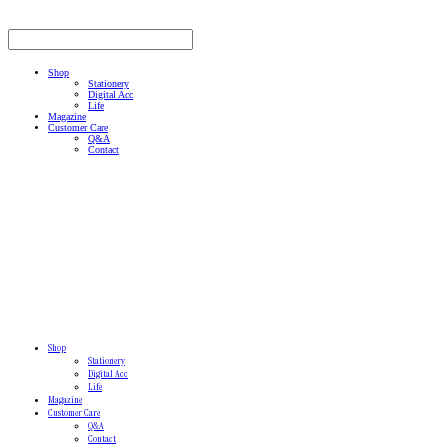
Shop
Stationery
Digital Acc
Life
Magazine
Customer Care
Q&A
Contact
Shop
Stationery
Digital Acc
Life
Magazine
Customer Care
Q&A
Contact