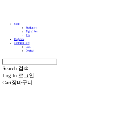
Shop
Stationery
Digital Acc
Life
Magazine
Customer Care
Q&A
Contact
Search
검색
Log In
로그인
Cart
장바구니