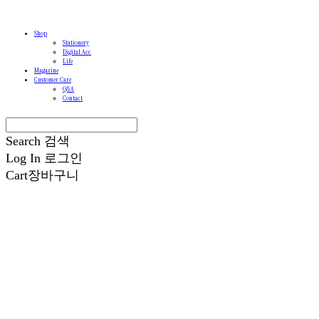
Shop
Stationery
Digital Acc
Life
Magazine
Customer Care
Q&A
Contact
Search
검색
Log In
로그인
Cart
장바구니