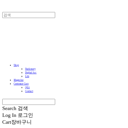
Shop
Stationery
Digital Acc
Life
Magazine
Customer Care
Q&A
Contact
Search
검색
Log In
로그인
Cart
장바구니