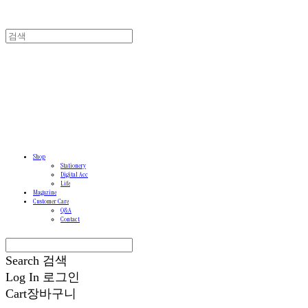
Shop
Stationery
Digital Acc
Life
Magazine
Customer Care
Q&A
Contact
Search
검색
Log In
로그인
Cart
장바구니