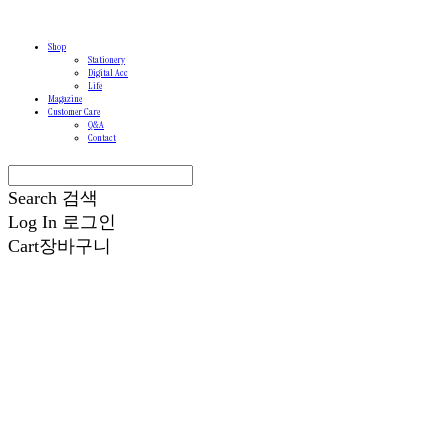
Shop
Stationery
Digital Acc
Life
Magazine
Customer Care
Q&A
Contact
Search
검색
Log In
로그인
Cart
장바구니