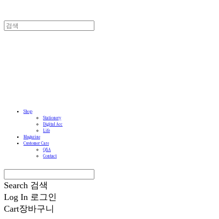
Shop
Stationery
Digital Acc
Life
Magazine
Customer Care
Q&A
Contact
Search
검색
Log In
로그인
Cart
장바구니