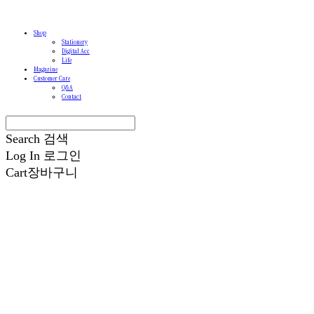
Shop
Stationery
Digital Acc
Life
Magazine
Customer Care
Q&A
Contact
Search
검색
Log In
로그인
Cart
장바구니