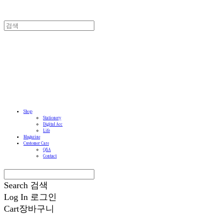
Shop
Stationery
Digital Acc
Life
Magazine
Customer Care
Q&A
Contact
Search
검색
Log In
로그인
Cart
장바구니