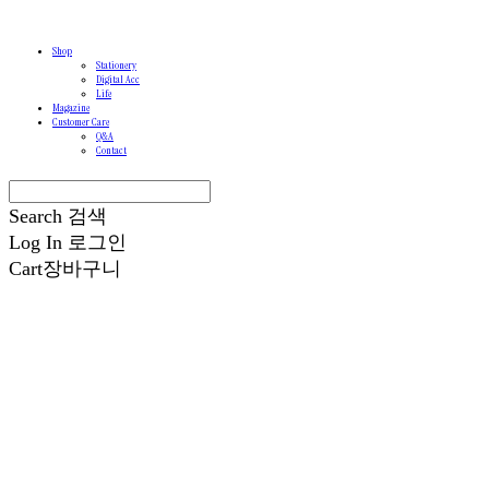
Shop
Stationery
Digital Acc
Life
Magazine
Customer Care
Q&A
Contact
Search
검색
Log In
로그인
Cart
장바구니