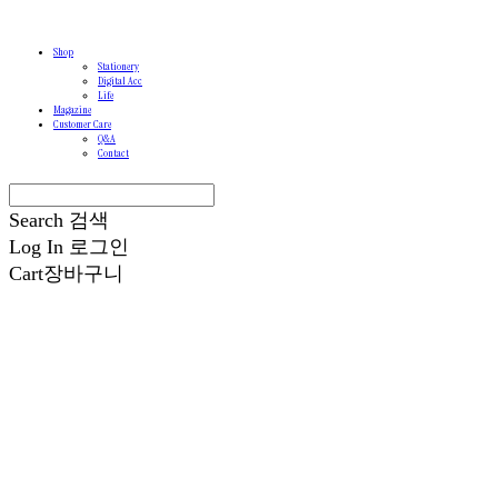
Shop
Stationery
Digital Acc
Life
Magazine
Customer Care
Q&A
Contact
Search
검색
Log In
로그인
Cart
장바구니