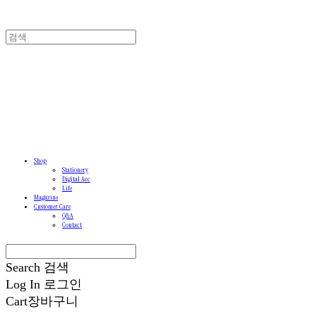
Shop
Stationery
Digital Acc
Life
Magazine
Customer Care
Q&A
Contact
Search
검색
Log In
로그인
Cart
장바구니