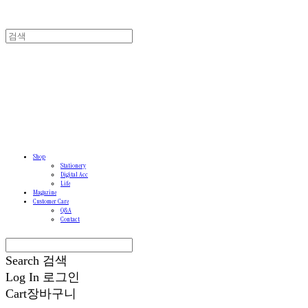
Shop
Stationery
Digital Acc
Life
Magazine
Customer Care
Q&A
Contact
Search
검색
Log In
로그인
Cart
장바구니