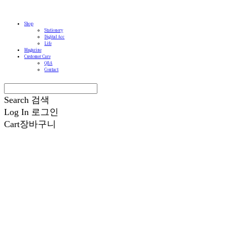
Shop
Stationery
Digital Acc
Life
Magazine
Customer Care
Q&A
Contact
Search
검색
Log In
로그인
Cart
장바구니