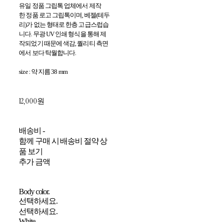
유일 정품 그립톡 업체에서 제작
한 정품 로고 그립톡이며, 베젤(테두
리)가 없는 형태로 한층 고급스럽습
니다. 무광 UV 인쇄 형식을 통해 제
작되었기 때문에 색감, 퀄리티 측면
에서 보다 탁월합니다.
size : 약 지름 38 mm
12,000원
배송비
-
함께 구매 시 배송비 절약 상
품 보기
추가 금액
Body color.
선택하세요.
선택하세요.
White