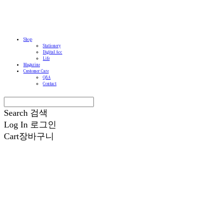
Shop
Stationery
Digital Acc
Life
Magazine
Customer Care
Q&A
Contact
Search
검색
Log In
로그인
Cart
장바구니