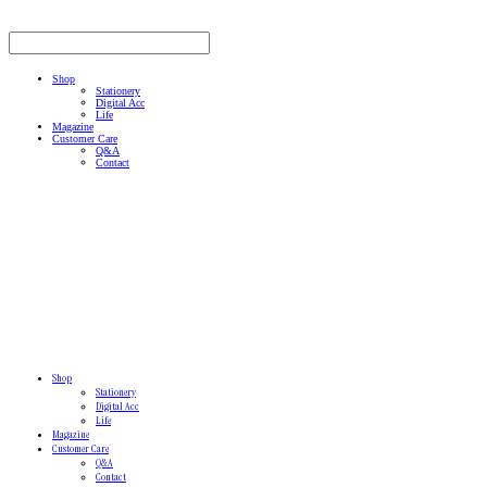
Shop
Stationery
Digital Acc
Life
Magazine
Customer Care
Q&A
Contact
Shop
Stationery
Digital Acc
Life
Magazine
Customer Care
Q&A
Contact