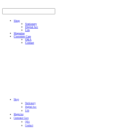
Shop
Stationery
Digital Acc
Life
Magazine
Customer Care
Q&A
Contact
Shop
Stationery
Digital Acc
Life
Magazine
Customer Care
Q&A
Contact