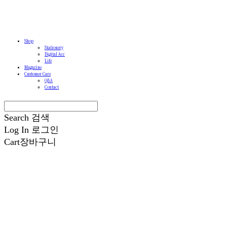
Shop
Stationery
Digital Acc
Life
Magazine
Customer Care
Q&A
Contact
Search
검색
Log In
로그인
Cart
장바구니