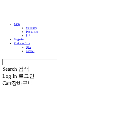
Shop
Stationery
Digital Acc
Life
Magazine
Customer Care
Q&A
Contact
Search
검색
Log In
로그인
Cart
장바구니