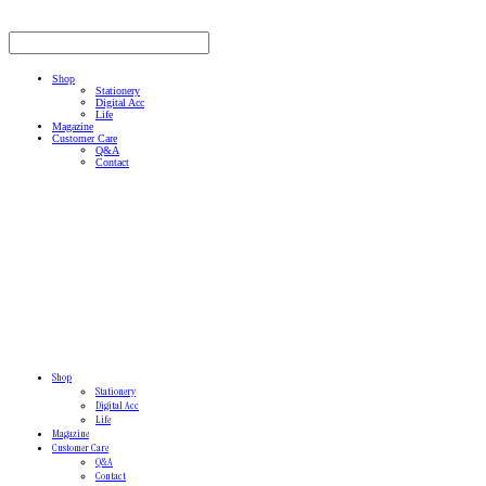
Shop
Stationery
Digital Acc
Life
Magazine
Customer Care
Q&A
Contact
Shop
Stationery
Digital Acc
Life
Magazine
Customer Care
Q&A
Contact