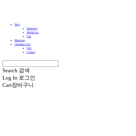
Shop
Stationery
Digital Acc
Life
Magazine
Customer Care
Q&A
Contact
Search
검색
Log In
로그인
Cart
장바구니