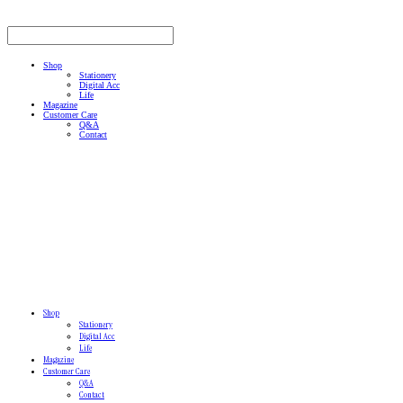
Shop
Stationery
Digital Acc
Life
Magazine
Customer Care
Q&A
Contact
Shop
Stationery
Digital Acc
Life
Magazine
Customer Care
Q&A
Contact