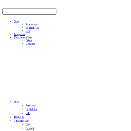
Shop
Stationery
Digital Acc
Life
Magazine
Customer Care
Q&A
Contact
Shop
Stationery
Digital Acc
Life
Magazine
Customer Care
Q&A
Contact