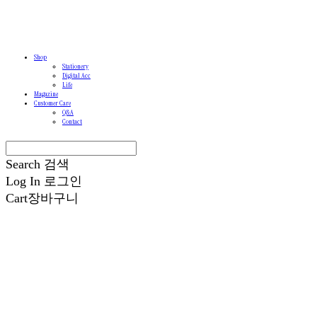
Shop
Stationery
Digital Acc
Life
Magazine
Customer Care
Q&A
Contact
Search
검색
Log In
로그인
Cart
장바구니